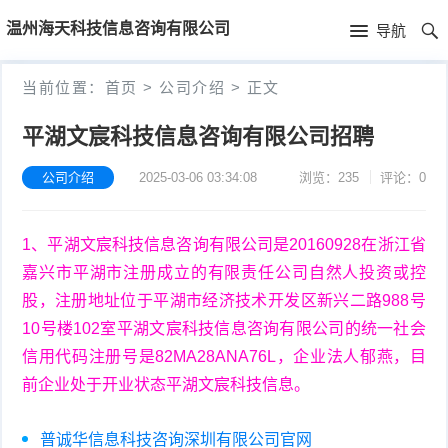
首
温州海天科技信息咨询有限公司
导航
页
首
当前位置：
首页
>
公司介绍
>
正文
页
公
平湖文宸科技信息咨询有限公司招聘
司
公司介绍
2025-03-06 03:34:08
浏览：235
评论：0
介
1、平湖文宸科技信息咨询有限公司是20160928在浙江省
绍
嘉兴市平湖市注册成立的有限责任公司自然人投资或控
股，注册地址位于平湖市经济技术开发区新兴二路988号
10号楼102室平湖文宸科技信息咨询有限公司的统一社会
信用代码注册号是82MA28ANA76L，企业法人郁燕，目
前企业处于开业状态平湖文宸科技信息。
普诚华信息科技咨询深圳有限公司官网