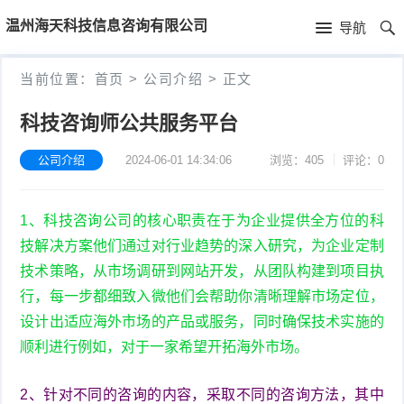
首
温州海天科技信息咨询有限公司
导航
页
首
当前位置：
首页
>
公司介绍
>
正文
页
公
科技咨询师公共服务平台
司
公司介绍
2024-06-01 14:34:06
浏览：405
评论：0
介
1、科技咨询公司的核心职责在于为企业提供全方位的科
绍
技解决方案他们通过对行业趋势的深入研究，为企业定制
技术策略，从市场调研到网站开发，从团队构建到项目执
行，每一步都细致入微他们会帮助你清晰理解市场定位，
设计出适应海外市场的产品或服务，同时确保技术实施的
顺利进行例如，对于一家希望开拓海外市场。
2、针对不同的咨询的内容，采取不同的咨询方法，其中